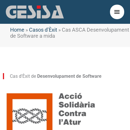
Vés
al
Men
contingut
princ
Home
»
Casos d’Èxit
»
Cas ASCA Desenvolupament
de Software a mida
Cas d'Èxit de
Desenvolupament de Software