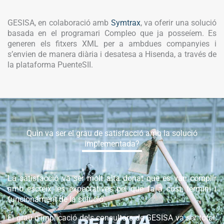
GESISA, en colaboració amb
Symtrax
, va oferir una solució
basada en el programari Compleo que ja posseíem. Es
generen els fitxers XML per a ambdues companyies i
s’envien de manera diària i desatesa a Hisenda, a través de
la plataforma PuenteSII.
Quin va ser el grau de satisfacció amb la solució
implementada?
La satisfacció va ser molt alta donat que es van complir
amb escreix les expectatives pel que fa a cost, termini i
funcionament de la solució.
El grau d’implicació dels consultors de GESISA va ser total,