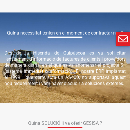
Quina necessitat tenien en el moment de contractar-nos?
Des de la Hisenda de Guipúscoa es va sol·licitar
l’enviament d’informació de factures de clients i proveïdors
de manera diària, en el que es va anomenar el projecte SII
(sistema immediat d’informació). El nostre ERP, implantat
el 1999 i que corre sota un AS400, no suportava aquest
nou requeriment i vam haver d’acudir a solucions externes.
Quina SOLUCIÓ li va oferir GESISA ?