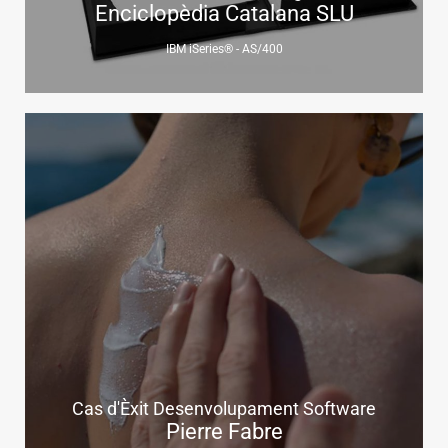
Enciclopèdia Catalana SLU
IBM iSeries® - AS/400
Cas d'Èxit Desenvolupament Software
Pierre Fabre