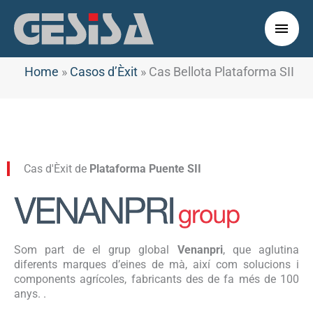
Vés
al
Men
contingut
princ
Home
»
Casos d’Èxit
»
Cas Bellota Plataforma SII
Cas d'Èxit de
Plataforma Puente SII
Som part de el grup global
Venanpri
, que aglutina
diferents marques d’eines de mà, així com solucions i
components agrícoles, fabricants des de fa més de 100
anys. .