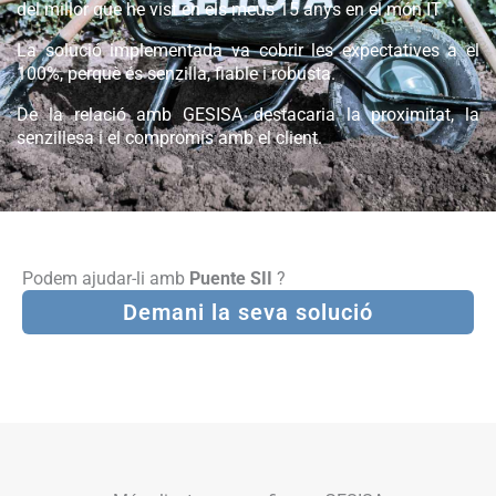
del millor que he vist en els meus 15 anys en el món IT
La solució implementada va cobrir les expectatives a el
100%, perquè és senzilla, fiable i robusta.
De la relació amb GESISA destacaria la proximitat, la
senzillesa i el compromís amb el client.
Podem ajudar-li amb
Puente SII
?
Demani la seva solució