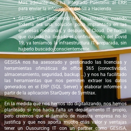
Más adelante nos ha integrado PuenteSii al ERP,
para enviar la información del SII a Hacienda.
GESISA nos recomendó la Virtualización, cuando
todavía era una solución poco implantada en las
empresas medianas, y después el Cloud. De forma
que cuando ha llegado el confinamiento del Covid
19, ya teníamos la infraestructura IT preparada, sin
haberlo buscado conscientemente.
GESISA nos ha asesorado y gestionado las licencias y
herramientas ofimáticas de office 365 (conectividad,
almacenamiento, seguridad, backup …) y nos ha facilitado
las herramientas que nos permiten extraer los datos
generados en el ERP (SQL Server) y elaborar informes a
partir de la aplicación StarQuery de Symtrax.
En la medida que nos hemos ido digitalizando, nos hemos
planteado si nos hacía falta un departamento IT propio,
pero creemos que el tamaño de nuestra empresa no lo
justifica y que nos aporta mucho más valor y ventajas
tener un Ousourcing IT con un partner como GESISA,