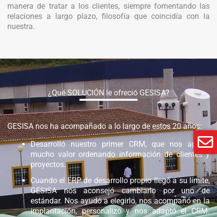
manera de tratar a los clientes, siempre fomentando las
relaciones a largo plazo, filosofía que coincidía con la
nuestra.
¿Qué SOLUCIÓN le ofreció GESISA?
GESISA nos ha acompañado a lo largo de estos 20 años:
Desarrolló nuestro primer CRM, que nos aportó
mucho valor ordenando información de clientes y
proyectos.
Cuando el ERP de desarrollo propio llegó a su límite,
GESISA nos aconsejó cambiarlo por uno de
estándar. Nos ayudó a elegirlo, nos acompañó en la
implantación, personalizó y nos adaptó el CRM.